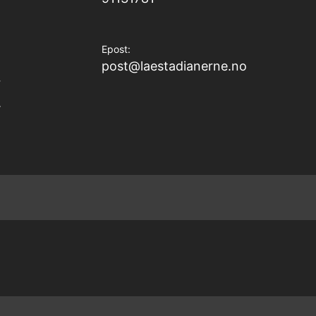
Epost:
post@laestadianerne.no
r
.